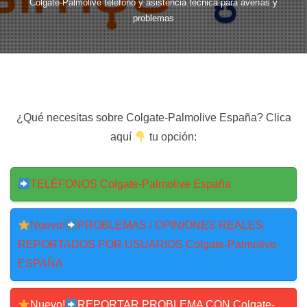
Colgate-Palmolive teléfono y asistencia técnica para averías y
problemas
¿Qué necesitas sobre Colgate-Palmolive España? Clica
aquí
tu opción:
TELÉFONOS Colgate-Palmolive España
Nuevo!
PROBLEMAS / OPINIONES REALES
REPORTADOS POR USUARIOS Colgate-Palmolive
ESPAÑA
Nuevo!
REPORTAR PROBLEMA CON Colgate-